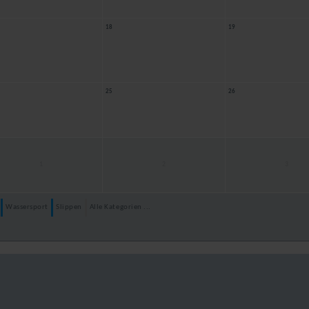
18
19
25
26
1
2
3
Wassersport
Slippen
Alle Kategorien ...