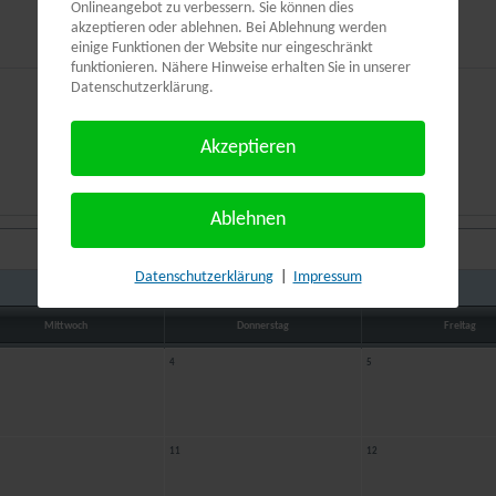
Onlineangebot zu verbessern. Sie können dies
akzeptieren oder ablehnen. Bei Ablehnung werden
einige Funktionen der Website nur eingeschränkt
funktionieren. Nähere Hinweise erhalten Sie in unserer
Datenschutzerklärung.
Akzeptieren
Gehe zu Monat
Nach Jahr
Nach Monat
Nach Kategorie
Suche
Ablehnen
Datenschutzerklärung
|
Impressum
Juni 2026
Mittwoch
Donnerstag
Freitag
4
5
11
12