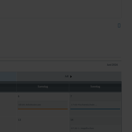
Juni 2026
Juli
Samstag
Sonntag
6
7
08:00 Arbeitseinsatz
17:00 Fischereischein ...
13
14
07:30 1. Hegefischen