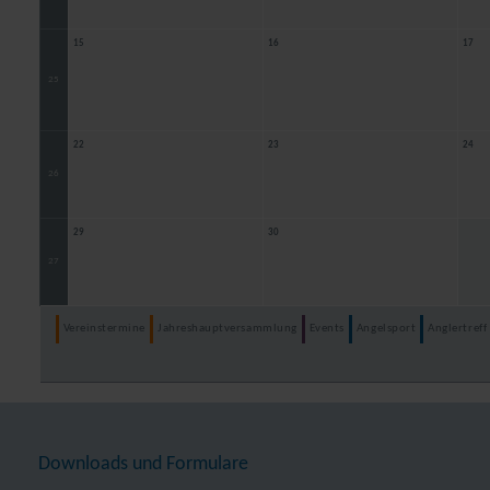
15
16
17
25
22
23
24
26
29
30
27
Vereinstermine
Jahreshauptversammlung
Events
Angelsport
Anglertreff
Downloads und Formulare