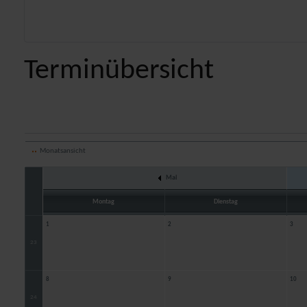
Terminübersicht
Monatsansicht
Mai
Montag
Dienstag
1
2
3
23
8
9
10
24