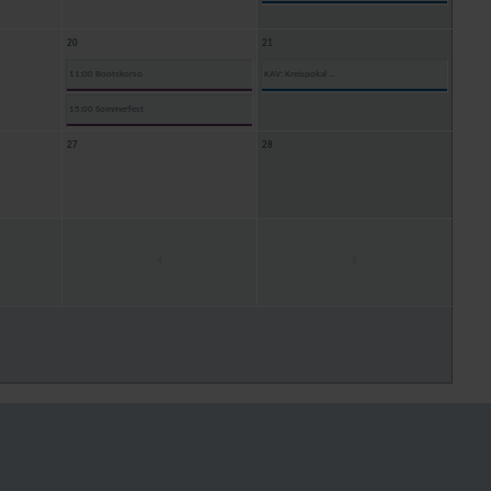
20
21
11:00 Bootskorso
KAV: Kreispokal ...
15:00 Sommerfest
27
28
4
5