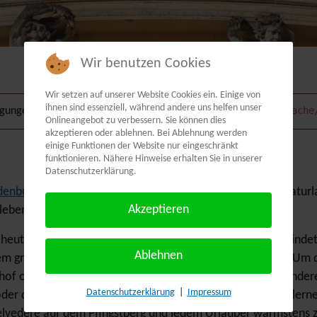
Wir benutzen Cookies
Wir setzen auf unserer Website Cookies ein. Einige von
ihnen sind essenziell, während andere uns helfen unser
Root/administrator/cache
ungen um die Datei oder den Ordner
Onlineangebot zu verbessern. Sie können dies
akzeptieren oder ablehnen. Bei Ablehnung werden
einige Funktionen der Website nur eingeschränkt
funktionieren. Nähere Hinweise erhalten Sie in unserer
Datenschutzerklärung.
denburg
, ist eingebettet in eine wald- und wasserreiche Naturl
Akzeptieren
 lebendige Innenstadt mit Geschäften und Restaurants.
 heute eine Einwohnerzahl von ca. 170.000 und man verbindet
Ablehnen
m größten Park- und Schlosskomplex nördlich der Alpen. Um 
hof oder dem Orangerieschloss, und darüber hinaus die ander
Datenschutzerklärung
|
Impressum
oder den Neuen Garten mit dem Marmorpalais kennen zu lerne
 Belvedere auf dem Pfingstberg und jedem Urlauber wärmstens 