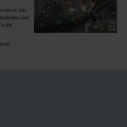
hen könnt. Der
r Andenken sind
in die
orte: