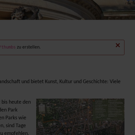
×
/thumbs
zu erstellen.
andschaft und bietet Kunst, Kultur und Geschichte: Viele
 bis heute den
den Park
en Parks wie
n, sind Tage
zu empfehlen.