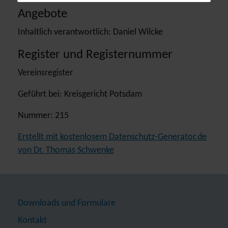
Angebote
Inhaltlich verantwortlich: Daniel Wilcke
Register und Registernummer
Vereinsregister
Geführt bei: Kreisgericht Potsdam
Nummer: 215
Erstellt mit kostenlosem Datenschutz-Generator.de
von Dr. Thomas Schwenke
Downloads und Formulare
Kontakt