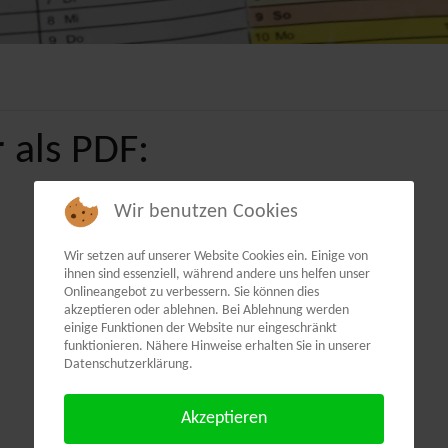
 als PDF:
Wir benutzen Cookies
Wir setzen auf unserer Website Cookies ein. Einige von
ihnen sind essenziell, während andere uns helfen unser
Onlineangebot zu verbessern. Sie können dies
akzeptieren oder ablehnen. Bei Ablehnung werden
einige Funktionen der Website nur eingeschränkt
funktionieren. Nähere Hinweise erhalten Sie in unserer
Datenschutzerklärung.
Akzeptieren