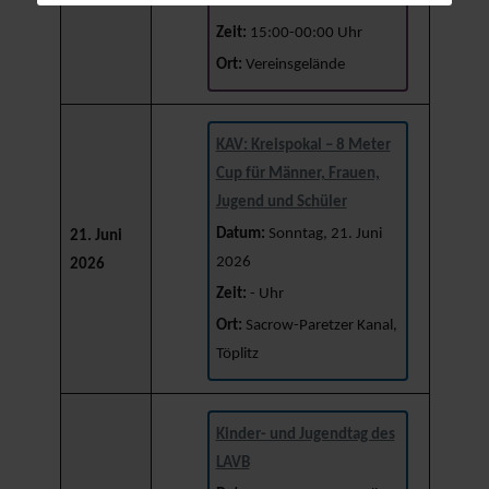
2026
Zeit:
15:00-00:00 Uhr
Ort:
Vereinsgelände
KAV: Kreispokal – 8 Meter
Cup für Männer, Frauen,
Jugend und Schüler
Datum:
Sonntag, 21. Juni
21. Juni
2026
2026
Zeit:
- Uhr
Ort:
Sacrow-Paretzer Kanal,
Töplitz
Kinder- und Jugendtag des
LAVB