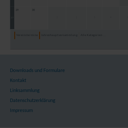
29
30
1
2
3
4
27
Vereinstermine
Jahreshauptversammlung
Alle Kategorien ...
Downloads und Formulare
Kontakt
Linksammlung
Datenschutzerklärung
Impressum