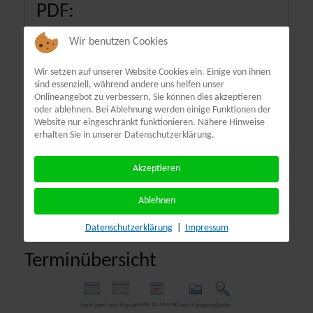
PDF:
Wir benutzen Cookies
Wir setzen auf unserer Website Cookies ein. Einige von ihnen
sind essenziell, während andere uns helfen unser
Onlineangebot zu verbessern. Sie können dies akzeptieren
oder ablehnen. Bei Ablehnung werden einige Funktionen der
Website nur eingeschränkt funktionieren. Nähere Hinweise
erhalten Sie in unserer Datenschutzerklärung.
Akzeptieren
Ablehnen
Datenschutzerklärung
|
Impressum
Terminübersicht
Gehe zu Monat
Nach Jahr
Nach Monat
Nach Kategorie
Suche