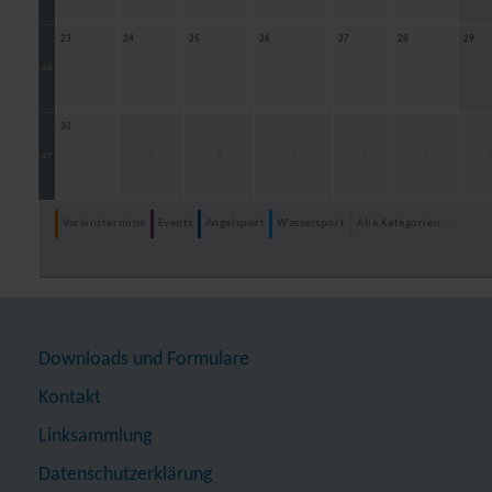
23
24
25
26
27
28
29
26
30
1
2
3
4
5
27
Vereinstermine
Events
Angelsport
Wassersport
Alle Kategorien ...
Downloads und Formulare
Kontakt
Linksammlung
Datenschutzerklärung