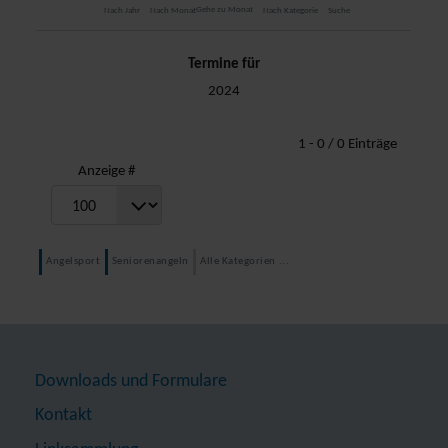
Gehe zu Monat
Nach Jahr
Nach Monat
Nach Kategorie
Suche
Termine für
2024
Limite der Paginierungsliste
1 - 0 / 0 Einträge
Anzeige #
Angelsport
Seniorenangeln
Alle Kategorien ...
Downloads und Formulare
Kontakt