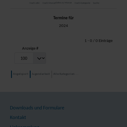
Gehe zu Monat
Nach Jahr
Nach Monat
Nach Kategorie
Suche
Termine für
2024
Limite der Paginierungsliste
1 - 0 / 0 Einträge
Anzeige #
Angelsport
Jugendarbeit
Alle Kategorien ...
Downloads und Formulare
Kontakt