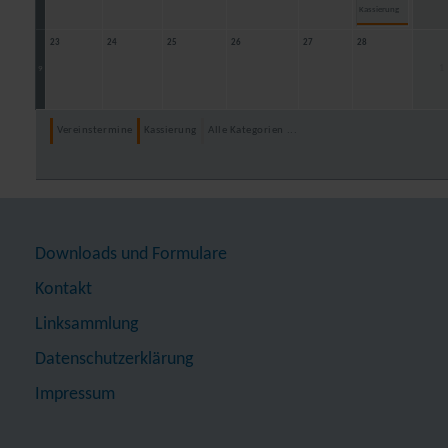
Kassierung
23
24
25
26
27
28
1
9
Vereinstermine
Kassierung
Alle Kategorien ...
Downloads und Formulare
Kontakt
Linksammlung
Datenschutzerklärung
Impressum